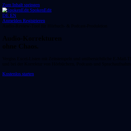
Zum Inhalt springen
SpokenEdit
DE
EN
Anmelden
Registrieren
Audio-Review-Tool für Hörbuch- & Podcast-Produktion
Audio-Korrekturen
ohne Chaos.
Vergiss Excel-Listen mit Zeitstempeln und unübersichtliche E-Mail-T
und bei der Korrektur von Hörbüchern, Podcasts und Sprachaufnahm
Kostenlos starten